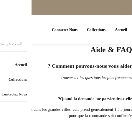
Dépend de la compagnie maritime choisie et le responsable de la livraison, n