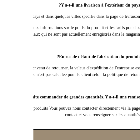
Actuellement, les compagnies mari
Vous pouvez faire une demande de livraison à l'extérieur du pays auprè
Vous devez lire la politique de retour pour connaître les conditions de reto
calculée, et 
Le magasin propose un service de livraison pour les commandes de grandes quan