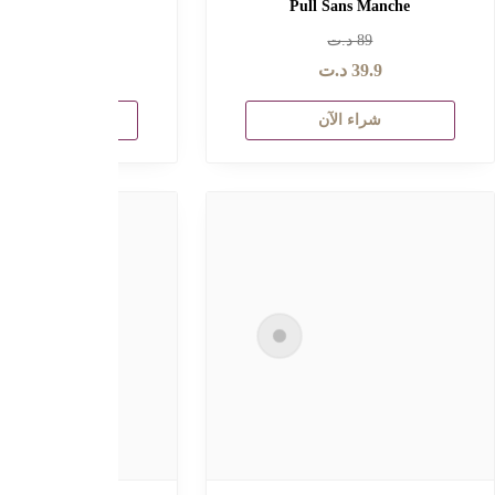
Chemise Colle Chinois
Set Leo
129
د.ت
79
د.ت
59.
د.ت
39.9
د.ت
راء الآن
شراء الآن