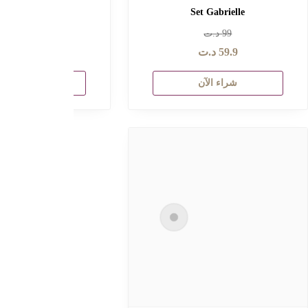
Pantalon Old Money
Duo Nav
99
د.ت
89
د.ت
59.
د.ت
52
د.ت
راء الآن
شراء الآن